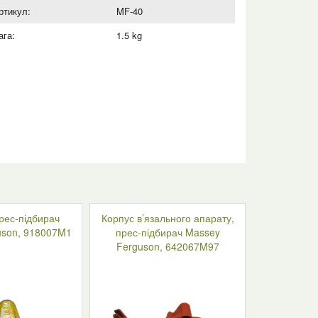
ртикул:
MF-40
ага:
1.5 kg
рес-підбирач
Корпус в’язального апарату,
uson, 918007M1
прес-підбирач Massey
Ferguson, 642067M97