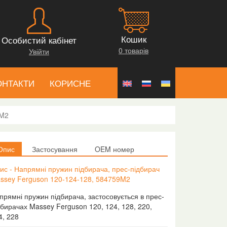
Кошик
Особистий кабінет
0 товарів
Увійти
ОНТАКТИ
КОРИСНЕ
9M2
Опис
Застосування
OEM номер
ис - Напрямні пружин підбирача, прес-підбирач
ssey Ferguson 120-124-128, 584759M2
прямні пружин підбирача, застосовується в прес-
дбирачах Massey Ferguson 120, 124, 128, 220,
4, 228