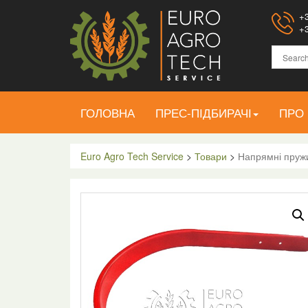
+3
+3
ГОЛОВНА
ПРЕС-ПІДБИРАЧІ
ПРО
Euro Agro Tech Service
>
Товари
>
Напрямні пружи