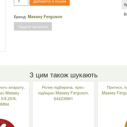
Добавити в кошик
пружин
А
підбирача,
В
прес-
Бренд:
Massey Ferguson
підбирач
Задати питання
Massey
Ferguson
120-
124-
128,
584759M2
кількість
З цим також шукають
ного апарату,
Ролик підбирача, прес-
Притиск, п
рач Masseу
підбирач Massey Ferguson,
Massey Ferg
5/8,20/8,
642239М1
3M94