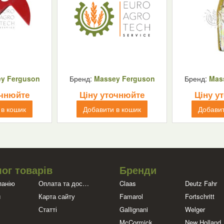
y Ferguson
Бренд:
Massey Ferguson
Бренд:
Mas
очнюйте
Ціну уточнюйте
Ціну у
 в кошик
Добавити в кошик
Добавит
ог товарів
Бренди
панію
Оплата та доставка
Claas
Deutz Fahr
и
Карта сайту
Famarol
Fortschritt
Статті
Gallignani
Welger
McCormick
New Holland