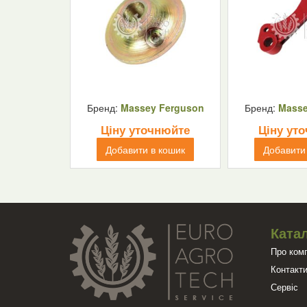
Бренд:
Massey Ferguson
Бренд:
Masse
Ціну уточнюйте
Ціну ут
Добавити в кошик
Добавити
Катал
Про ком
Контакт
Сервіс