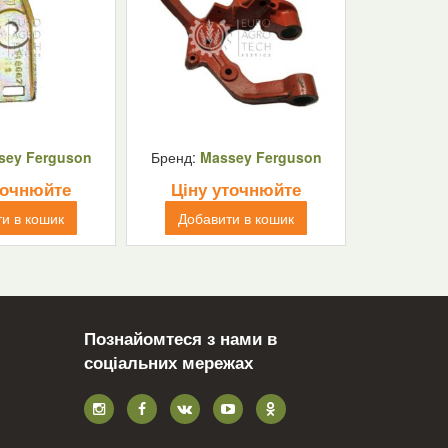
sey Ferguson
Бренд:
Massey Ferguson
точнюйте
Ціну уточнюйте
и в кошик
Добавити в кошик
Познайомтеся з нами в
соціальних мережах