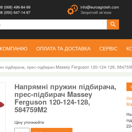
8 (068) 496-84-99
info@euroagroteh.com
8 (050) 647-14-97
Зворотній зв’язок
 КОМПАНІЮ
ОПЛАТА ТА ДОСТАВКА
СЕРВІС
К
н підбирача, прес-підбирач Massey Ferguson 120-124-128, 58475
Напрямні пружин підбирача,
прес-підбирач Massey
Оп
Ferguson 120-124-128,
Ma
584759M2
На
пі
Ціну уточнюйте
22
Напрямні