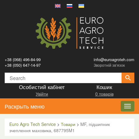
+38 (068) 496-84-99
info@euroagroteh.com
+38 (050) 647-14-97
Зворотній зв’язок
Особистий кабінет
Кошик
Увійти
0 товарів
Раскрыть меню
Toggl
navig
Euro Agro Tech Service
>
Товари
>
MF, підшипник
зчеплення маховика, 687795M1