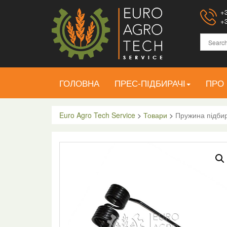
+3
+3
ГОЛОВНА
ПРЕС-ПІДБИРАЧІ
ПРО
Euro Agro Tech Service
>
Товари
>
Пружина підби