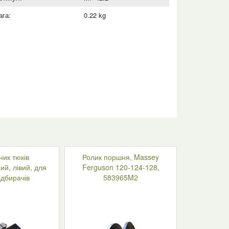
ага:
0.22 kg
ник тюків
Ролик поршня, Massey
ий, лівий, для
Ferguson 120-124-128,
ідбирачів
583965M2