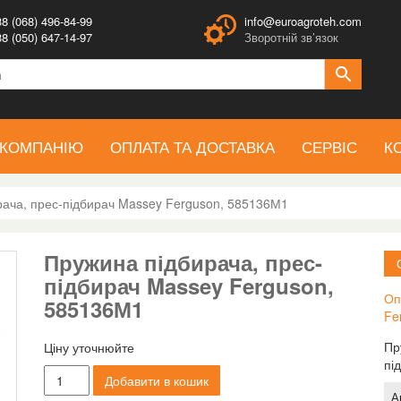
8 (068) 496-84-99
info@euroagroteh.com
8 (050) 647-14-97
Зворотній зв’язок
 КОМПАНІЮ
ОПЛАТА ТА ДОСТАВКА
СЕРВІС
К
рача, прес-підбирач Massey Ferguson, 585136М1
Пружина підбирача, прес-
підбирач Massey Ferguson,
Оп
585136М1
Fe
Пр
Ціну уточнюйте
пі
Пружина
Добавити в кошик
підбирача,
А