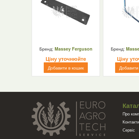
Бренд:
Massey Ferguson
Бренд:
Masse
Ціну уточнюйте
Ціну ут
Добавити в кошик
Добавити
Катал
Про ком
Контакт
Сервіс