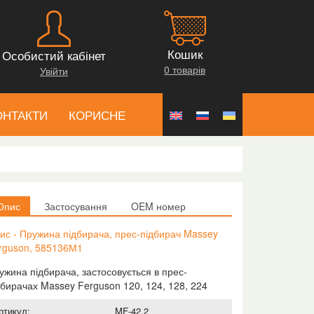
Кошик
Особистий кабінет
0 товарів
Увійти
ОНТАКТИ
КОРИСНЕ
Опис
Застосування
OEM номер
ис - Пружина підбирача, прес-підбирач Massey
rguson, 585136М1
ужина підбирача, застосовується в прес-
дбирачах Massey Ferguson 120, 124, 128, 224
ртикул:
MF-42.2