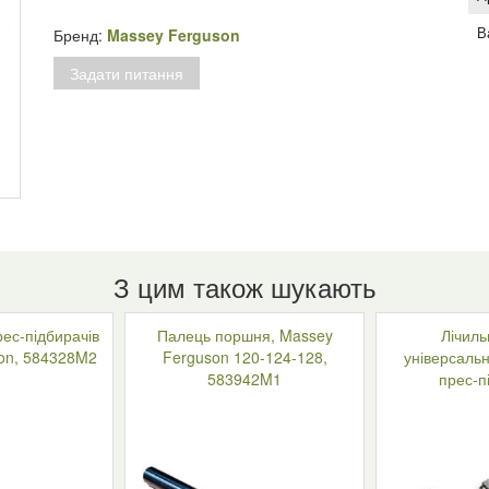
прес-
підбирач
В
Бренд:
Massey Ferguson
Massey
Задати питання
Ferguson,
585136М1
кількість
З цим також шукають
ес-підбирачів
Палець поршня, Massey
Лічиль
on, 584328M2
Ferguson 120-124-128,
універсальн
583942M1
прес-п