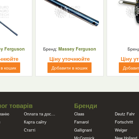
y Ferguson
Бренд:
Massey Ferguson
Брен
очнюйте
Ціну уточнюйте
Ціну у
 в кошик
Добавити в кошик
Добавит
ог товарів
Бренди
панію
Оплата та доставка
Claas
Deutz Fahr
и
Карта сайту
Famarol
Fortschritt
Статті
Gallignani
Welger
McCormick
New Holland