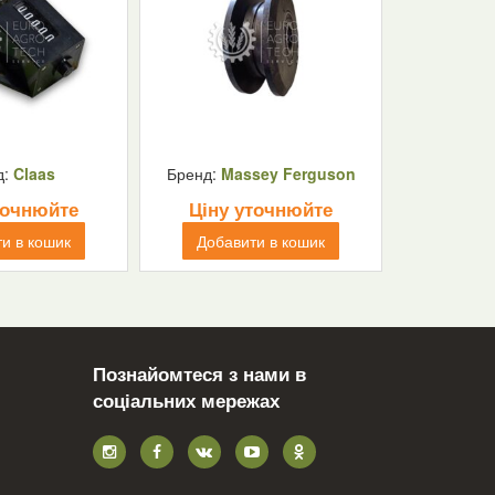
д:
Claas
Бренд:
Massey Ferguson
точнюйте
Ціну уточнюйте
и в кошик
Добавити в кошик
Познайомтеся з нами в
соціальних мережах