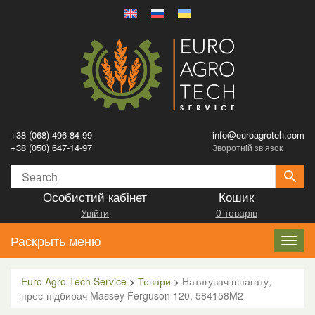
+38 (068) 496-84-99
info@euroagroteh.com
+38 (050) 647-14-97
Зворотній зв’язок
Особистий кабінет
Кошик
Увійти
0 товарів
Раскрыть меню
Toggl
navig
Euro Agro Tech Service
>
Товари
>
Натягувач шпагату,
прес-підбирач Massey Ferguson 120, 584158M2