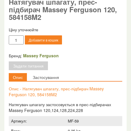
Натягувач шпагату, прес-
підбирач Massey Ferguson 120,
584158M2
Ціну уточнюйте
Натягувач
Добавити в кошик
шпагату,
прес-
підбирач
Бренд:
Massey Ferguson
Massey
Задати питання
Ferguson
120,
Опис
Застосування
584158M2
кількість
Опис - Натягувач шпагату, прес-підбирач Massey
Ferguson 120, 584158M2
Натягувач шпагату застосовується в прес-підбирачах
Massey Ferguson 120,124,128,224,228
Артикул:
MF-59
Вага:
0.35 kg