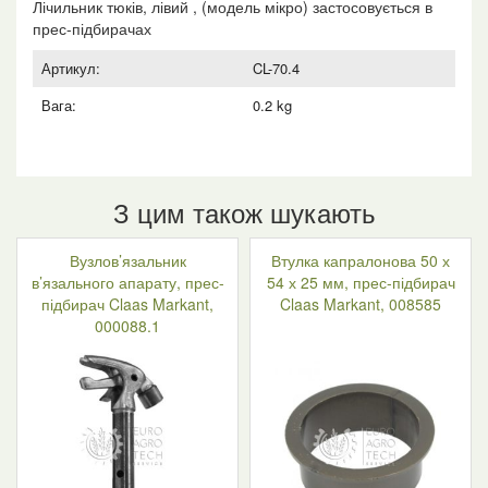
Лічильник тюків, лівий , (модель мікро) застосовується в
прес-підбирачах
Артикул:
CL-70.4
Вага:
0.2 kg
З цим також шукають
Вузлов’язальник
Втулка капралонова 50 х
в’язального апарату, прес-
54 х 25 мм, прес-підбирач
підбирач Claas Markant,
Claas Markant, 008585
000088.1