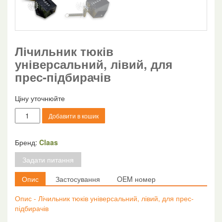
Лічильник тюків
універсальний, лівий, для
прес-підбирачів
Ціну уточнюйте
Лічильник
Добавити в кошик
тюків
універсальний,
лівий,
Бренд:
Claas
для
Задати питання
прес-
підбирачів
Опис
Застосування
OEM номер
кількість
Опис - Лічильник тюків універсальний, лівий, для прес-
підбирачів