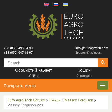
+38 (068) 496-84-99
info@euroagroteh.com
+38 (050) 647-14-97
Зворотній зв’язок
Особистий кабінет
Кошик
Увійти
0 товарів
Раскрыть меню
Toggl
navig
Euro Agro Tech Service
>
Товари
>
Massey Ferguson
>
Massey Ferguson 220