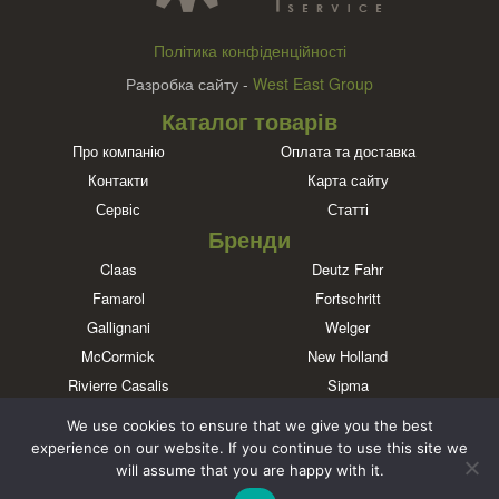
Політика конфіденційності
Разробка сайту -
West East Group
Каталог товарів
Про компанію
Оплата та доставка
Контакти
Карта сайту
Сервіс
Статті
Бренди
Claas
Deutz Fahr
Famarol
Fortschritt
Gallignani
Welger
McCormick
New Holland
Rivierre Casalis
Sipma
Massey Ferguson
John Deere
We use cookies to ensure that we give you the best
Познайомтеся з нами в соціальних мережах
experience on our website. If you continue to use this site we
will assume that you are happy with it.