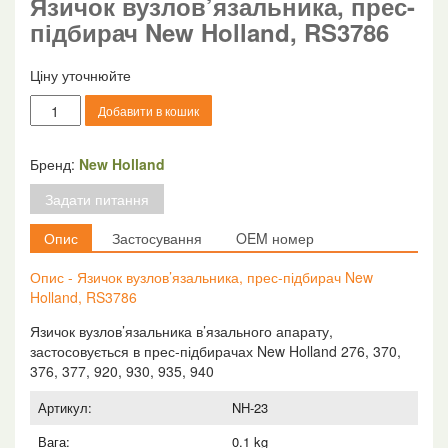
Язичок вузлов’язальника, прес-
підбирач New Holland, RS3786
Ціну уточнюйте
Язичок
Добавити в кошик
вузлов'язальника,
прес-
підбирач
Бренд:
New Holland
New
Задати питання
Holland,
RS3786
Опис
Застосування
OEM номер
кількість
Опис - Язичок вузлов’язальника, прес-підбирач New
Holland, RS3786
Язичок вузлов’язальника в’язального апарату,
застосовується в прес-підбирачах New Holland 276, 370,
376, 377, 920, 930, 935, 940
Артикул:
NH-23
Вага:
0.1 kg