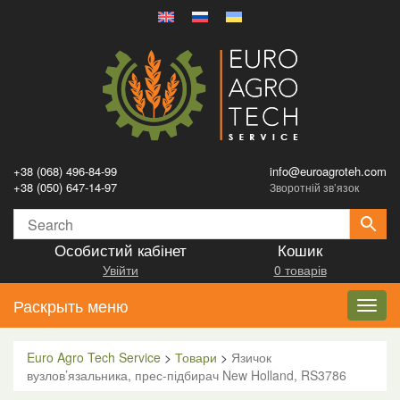
+38 (068) 496-84-99
info@euroagroteh.com
+38 (050) 647-14-97
Зворотній зв’язок
Особистий кабінет
Кошик
Увійти
0 товарів
Раскрыть меню
Toggl
navig
Euro Agro Tech Service
>
Товари
>
Язичок
вузлов’язальника, прес-підбирач New Holland, RS3786