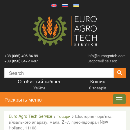
+38 (068) 496-84-99
info@euroagroteh.com
+38 (050) 647-14-97
Зворотній зв’язок
Особистий кабінет
Кошик
Увійти
0 товарів
Раскрыть меню
Toggl
navig
Euro Agro Tech Service
>
Товари
>
Шестерня черв’яка
в’язального апарату, мала, Z=7, прес-підбирач New
Holland, 11108