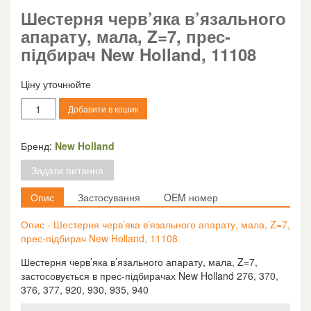
Шестерня черв’яка в’язального
апарату, мала, Z=7, прес-
підбирач New Holland, 11108
Ціну уточнюйте
Шестерня
Добавити в кошик
черв'яка
в'язального
апарату,
Бренд:
New Holland
мала,
Задати питання
Z=7,
прес-
Опис
Застосування
OEM номер
підбирач
New
Опис - Шестерня черв’яка в’язального апарату, мала, Z=7,
Holland,
прес-підбирач New Holland, 11108
11108
кількість
Шестерня черв’яка в’язального апарату, мала, Z=7,
застосовується в прес-підбирачах New Holland 276, 370,
376, 377, 920, 930, 935, 940