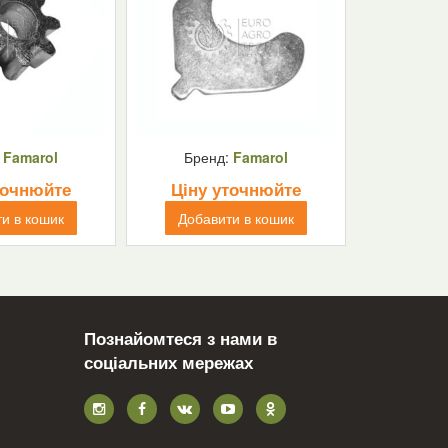
:
Famarol
Бренд:
Famarol
точнюйте
Ціну уточнюйте
и в кошик
Добавити в кошик
Познайомтеся з нами в
соціальних мережах