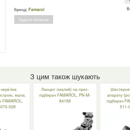
прес-
підбирач
В
Бренд:
Famarol
FAMAROL,
Задати питання
RS3786B
кількість
З цим також шукають
черв’яка
Ланцюг (малий) на прес-
Шестерня 
истрою, мала,
підбирач FAMAROL, PN-M-
апарату (ро
ач FAMAROL,
84168
підбирач F
-070-028
511-