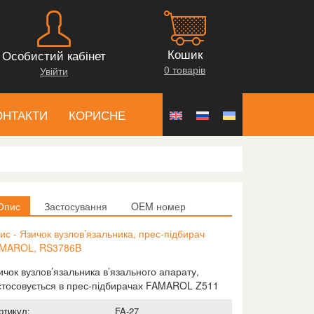
Кошик
Особистий кабінет
0 товарів
Увійти
ОНТАКТИ
КОРИСНЕ
Опис
Застосування
OEM номер
ис - Язичок вузлов’язальника, прес-підбирач
MAROL, RS3786B
ичок вузлов’язальника в’язального апарату,
стосовується в прес-підбирачах FAMAROL Z511
ртикул:
FA-27