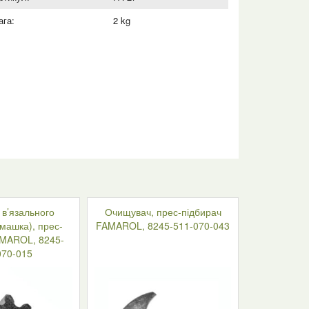
ага:
2 kg
в’язального
Очищувач, прес-підбирач
машка), прес-
FAMAROL, 8245-511-070-043
AMAROL, 8245-
070-015