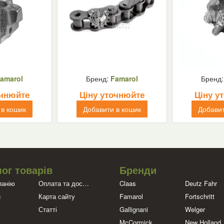
amarol
Бренд:
Famarol
Бренд
очнюйте
Ціну уточнюйте
Ціну у
 в кошик
Добавити в кошик
Добавит
ог товарів
Бренди
панію
Оплата та доставка
Claas
Deutz Fahr
и
Карта сайту
Famarol
Fortschritt
Статті
Gallignani
Welger
McCormick
New Holland