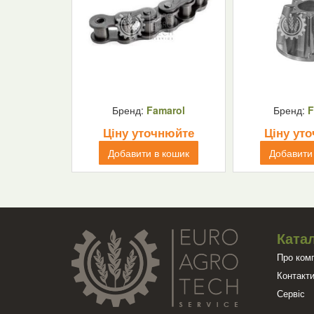
Бренд:
Famarol
Бренд:
F
Ціну уточнюйте
Ціну ут
Добавити в кошик
Добавити
Катал
Про ком
Контакт
Сервіс