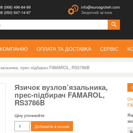
8 (068) 496-84-99
info@euroagroteh.com
8 (050) 647-14-97
Зворотній зв’язок
 КОМПАНІЮ
ОПЛАТА ТА ДОСТАВКА
СЕРВІС
К
’язальника, прес-підбирач FAMAROL, RS3786B
Язичок вузлов’язальника,
прес-підбирач FAMAROL,
Оп
RS3786B
FA
Яз
Ціну уточнюйте
за
Язичок
Добавити в кошик
вузлов'язальника,
А