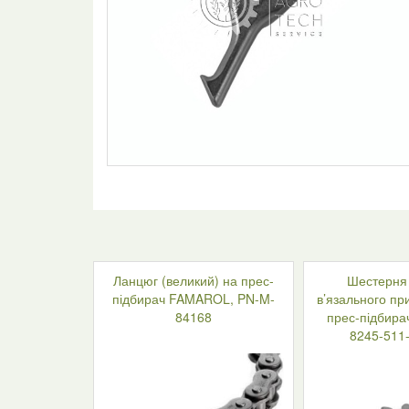
Ланцюг (великий) на прес-
Шестерня 
підбирач FAMAROL, PN-M-
в’язального пр
84168
прес-підбир
8245-511