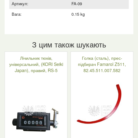
Артикул:
FA-09
Вага:
0.15 kg
З цим також шукають
Лічильник тюків,
Голка (сталь), прес-
універсальний, (KORI Seiki
підбирач Famarol Z511,
Japan), правий, RS-5
82.45.511.007.582