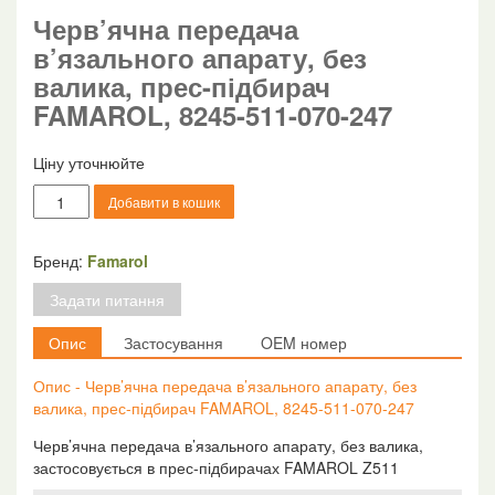
Черв’ячна передача
в’язального апарату, без
валика, прес-підбирач
FAMAROL, 8245-511-070-247
Ціну уточнюйте
Черв'ячна
Добавити в кошик
передача
в'язального
апарату,
Бренд:
Famarol
без
Задати питання
валика,
прес-
Опис
Застосування
OEM номер
підбирач
FAMAROL,
Опис - Черв’ячна передача в’язального апарату, без
8245-
валика, прес-підбирач FAMAROL, 8245-511-070-247
511-
070-
Черв’ячна передача в’язального апарату, без валика,
247
застосовується в прес-підбирачах FAMAROL Z511
кількість