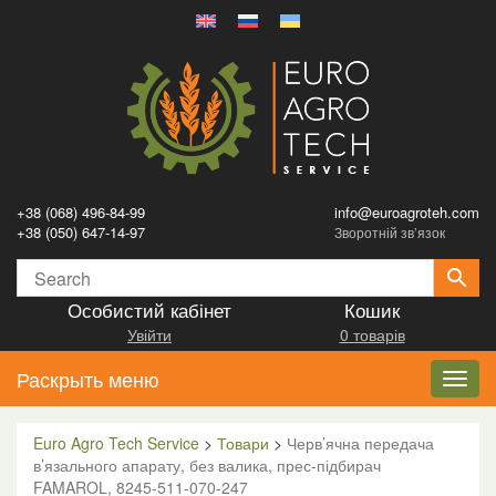
+38 (068) 496-84-99
info@euroagroteh.com
+38 (050) 647-14-97
Зворотній зв’язок
Особистий кабінет
Кошик
Увійти
0 товарів
Раскрыть меню
Toggl
navig
Euro Agro Tech Service
>
Товари
>
Черв’ячна передача
в’язального апарату, без валика, прес-підбирач
FAMAROL, 8245-511-070-247