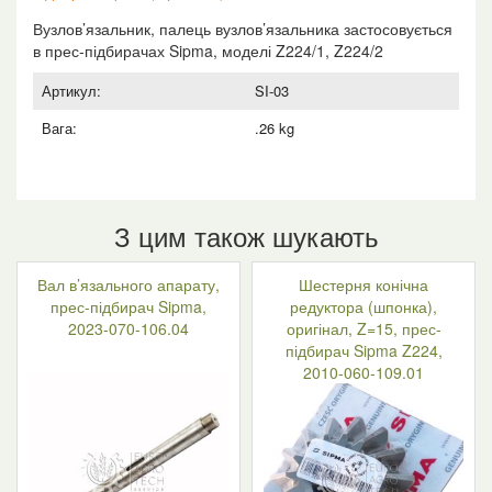
Вузлов’язальник, палець вузлов’язальника застосовується
в прес-підбирачах Sipma, моделі Z224/1, Z224/2
Артикул:
SI-03
Вага:
.26 kg
З цим також шукають
Вал в’язального апарату,
Шестерня конічна
прес-підбирач Sipma,
редуктора (шпонка),
2023-070-106.04
оригінал, Z=15, прес-
підбирач Sipma Z224,
2010-060-109.01