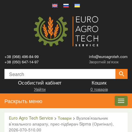
+38 (068) 496-84-99
info@euroagroteh.com
+38 (050) 647-14-97
Зворотній зв’язок
Особистий кабінет
Кошик
Увійти
0 товарів
Раскрыть меню
Toggl
navig
Euro Agro Tech Service
>
Товари
>
Вузлов’язальник
в’язального апарату, прес-підбирач Sipma (Оригінал),
2026-070-510.00