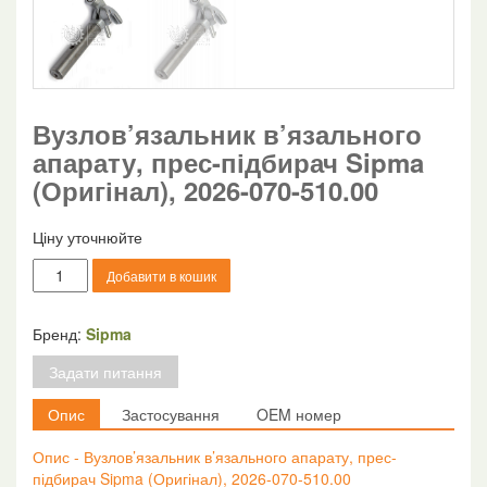
Вузлов’язальник в’язального
апарату, прес-підбирач Sipma
(Оригінал), 2026-070-510.00
Ціну уточнюйте
Вузлов'язальник
Добавити в кошик
в'язального
апарату,
прес-
Бренд:
Sipma
підбирач
Задати питання
Sipma
(Оригінал),
Опис
Застосування
OEM номер
2026-
070-
Опис - Вузлов’язальник в’язального апарату, прес-
510.00
підбирач Sipma (Оригінал), 2026-070-510.00
кількість