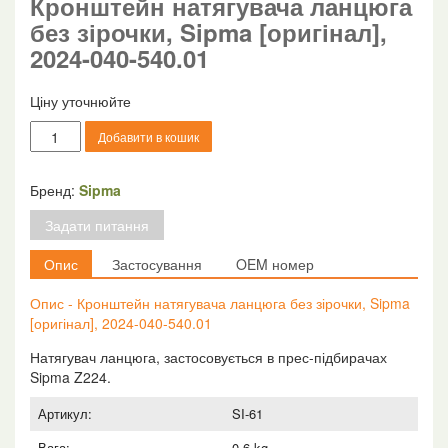
Кронштейн натягувача ланцюга
без зірочки, Sipma [оригінал],
2024-040-540.01
Ціну уточнюйте
Кронштейн
Добавити в кошик
натягувача
ланцюга
без
Бренд:
Sipma
зірочки,
Задати питання
Sipma
[оригінал],
Опис
Застосування
OEM номер
2024-
040-
Опис - Кронштейн натягувача ланцюга без зірочки, Sipma
540.01
[оригінал], 2024-040-540.01
кількість
Натягувач ланцюга, застосовується в прес-підбирачах
Sipma Z224.
Артикул:
SI-61
Вага:
0.6 kg