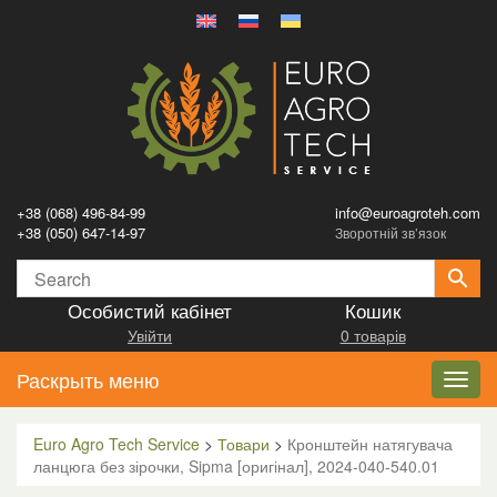
+38 (068) 496-84-99
info@euroagroteh.com
+38 (050) 647-14-97
Зворотній зв’язок
Особистий кабінет
Кошик
Увійти
0 товарів
Раскрыть меню
Toggl
navig
Euro Agro Tech Service
>
Товари
>
Кронштейн натягувача
ланцюга без зірочки, Sipma [оригінал], 2024-040-540.01