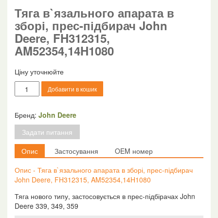
Тяга в`язального апарата в
зборі, прес-підбирач John
Deere, FH312315,
AM52354,14H1080
Ціну уточнюйте
Тяга
Добавити в кошик
в`язального
апарата
в
Бренд:
John Deere
зборі,
Задати питання
прес-
підбирач
Опис
Застосування
OEM номер
John
Deere,
Опис - Тяга в`язального апарата в зборі, прес-підбирач
FH312315,
John Deere, FH312315, AM52354,14H1080
AM52354,14H1080
кількість
Тяга нового типу, застосовується в прес-підбірачах John
Deere 339, 349, 359