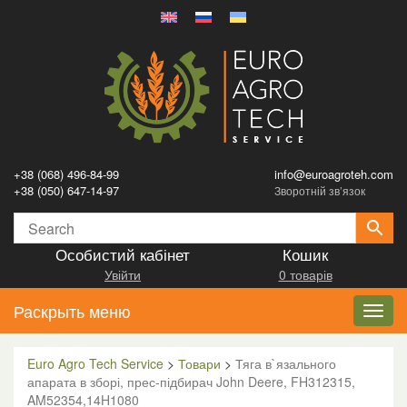
+38 (068) 496-84-99
info@euroagroteh.com
+38 (050) 647-14-97
Зворотній зв’язок
Особистий кабінет
Кошик
Увійти
0 товарів
Раскрыть меню
Toggl
navig
Euro Agro Tech Service
>
Товари
>
Тяга в`язального
апарата в зборі, прес-підбирач John Deere, FH312315,
AM52354,14H1080