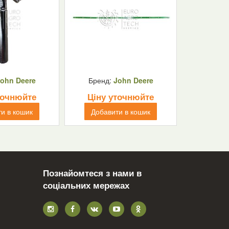
ohn Deere
Бренд:
John Deere
точнюйте
Ціну уточнюйте
и в кошик
Добавити в кошик
Познайомтеся з нами в
соціальних мережах