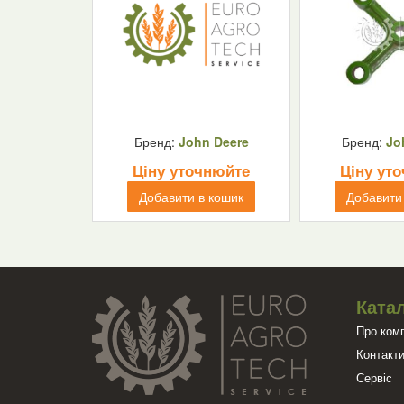
Бренд:
John Deere
Бренд:
Jo
Ціну уточнюйте
Ціну ут
Добавити в кошик
Добавити
Катал
Про ком
Контакт
Сервіс