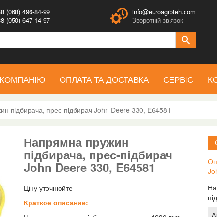
8 (068) 496-84-99
info@euroagroteh.com
8 (050) 647-14-97
Зворотній зв’язок
 КОМПАНІЮ
ОПЛАТА ТА ДОСТАВКА
СЕРВІС
К
н підбирача, прес-підбирач John Deere 330, E64581
Напрямна пружин
підбирача, прес-підбирач
Оп
John Deere 330, E64581
Jo
На
Ціну уточнюйте
пі
Краткое описание:
А