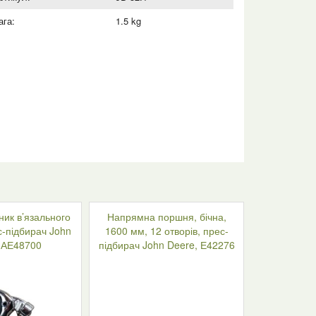
ага:
1.5 kg
ник в’язального
Напрямна поршня, бічна,
с-підбирач John
1600 мм, 12 отворів, прес-
 АЕ48700
підбирач John Deere, Е42276