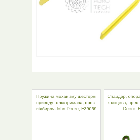
Пружина механізму шестерні
Спайдер, опора
приводу голкотримача, прес-
х кінцева, прес
підбирач John Deere, E39059
Deere, 