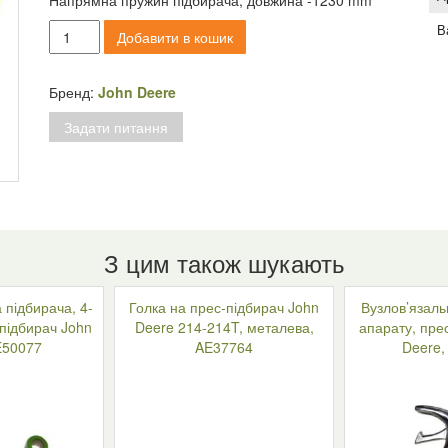
Напрямна пружин підбирача, довжина -1230 mm
Напрямна
В
Добавити в кошик
пружин
підбирача,
прес-
Бренд:
John Deere
підбирач
Задати питання
John
Deere
330,
E64581
кількість
З цим також шукають
 підбирача, 4-
Голка на прес-підбирач John
Вузлов’язаль
-підбирач John
Deere 214-214T, металева,
апарату, пре
E50077
AE37764
Deere,