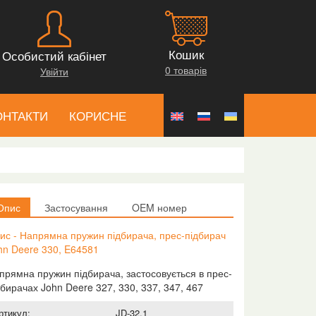
Кошик
Особистий кабінет
0 товарів
Увійти
ОНТАКТИ
КОРИСНЕ
Опис
Застосування
OEM номер
ис - Напрямна пружин підбирача, прес-підбирач
hn Deere 330, E64581
прямна пружин підбирача, застосовується в прес-
дбирачах John Deere 327, 330, 337, 347, 467
ртикул:
JD-32.1