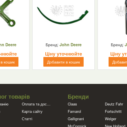
hn Deere
Бренд:
John Deere
Бренд:
J
очнюйте
Ціну уточнюйте
Ціну у
 в кошик
Добавити в кошик
Добавит
ог товарів
Бренди
панію
Оплата та доставка
Claas
Deutz Fahr
и
Карта сайту
Famarol
Fortschritt
Статті
Gallignani
Welger
McCormick
New Holland