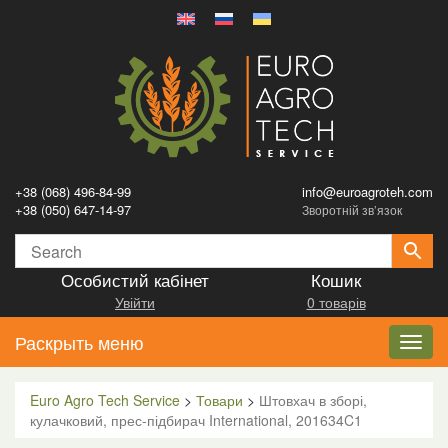
+38 (068) 496-84-99
info@euroagroteh.com
+38 (050) 647-14-97
Зворотній зв’язок
Особистий кабінет
Кошик
Увійти
0 товарів
Раскрыть меню
Toggl
navig
Euro Agro Tech Service
>
Товари
>
Штовхач в зборі,
кулачковий, прес-підбирач International, 201634C1