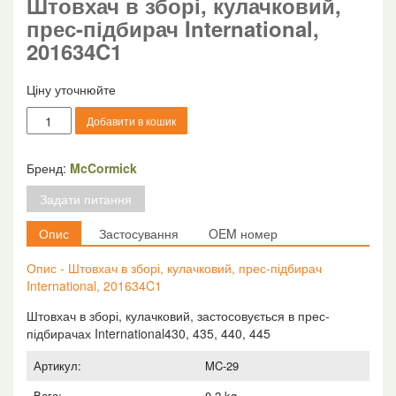
Штовхач в зборі, кулачковий,
прес-підбирач International,
201634C1
Ціну уточнюйте
Штовхач
Добавити в кошик
в
зборі,
кулачковий,
Бренд:
McCormick
прес-
Задати питання
підбирач
International,
Опис
Застосування
OEM номер
201634C1
кількість
Опис - Штовхач в зборі, кулачковий, прес-підбирач
International, 201634C1
Штовхач в зборі, кулачковий, застосовується в прес-
підбирачах International430, 435, 440, 445
Артикул:
MC-29
Вага:
0.2 kg