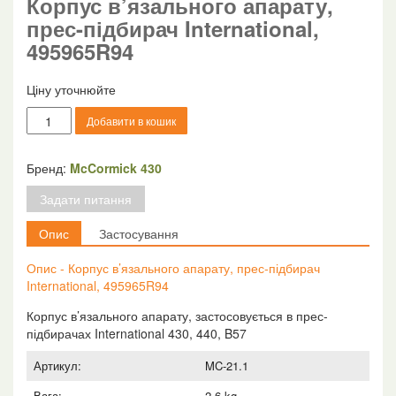
Корпус в’язального апарату,
прес-підбирач International,
495965R94
Ціну уточнюйте
Корпус
Добавити в кошик
в'язального
апарату,
прес-
Бренд:
McCormick 430
підбирач
Задати питання
International,
495965R94
Опис
Застосування
кількість
Опис - Корпус в’язального апарату, прес-підбирач
International, 495965R94
Корпус в’язального апарату, застосовується в прес-
підбирачах International 430, 440, B57
Артикул:
MC-21.1
Вага:
2.6 kg