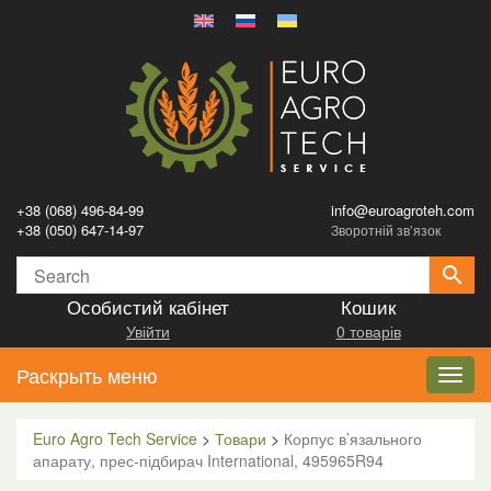
+38 (068) 496-84-99
info@euroagroteh.com
+38 (050) 647-14-97
Зворотній зв’язок
Особистий кабінет
Кошик
Увійти
0 товарів
Раскрыть меню
Toggl
navig
Euro Agro Tech Service
>
Товари
>
Корпус в’язального
апарату, прес-підбирач International, 495965R94