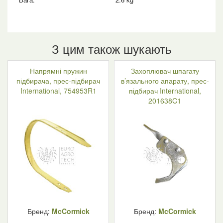
З цим також шукають
Напрямні пружин
Захоплювач шпагату
підбирача, прес-підбирач
в’язального апарату, прес-
International, 754953R1
підбирач International,
201638C1
Бренд:
McCormick
Бренд:
McCormick