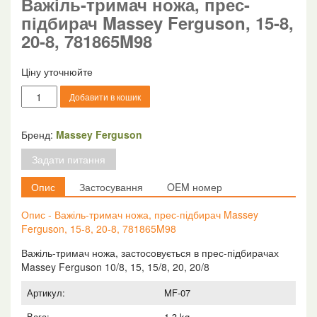
Важіль-тримач ножа, прес-
підбирач Massey Ferguson, 15-8,
20-8, 781865M98
Ціну уточнюйте
Важіль-
Добавити в кошик
тримач
ножа,
прес-
Бренд:
Massey Ferguson
підбирач
Задати питання
Massey
Ferguson,
Опис
Застосування
OEM номер
15-
8,
Опис - Важіль-тримач ножа, прес-підбирач Massey
20-
Ferguson, 15-8, 20-8, 781865M98
8,
781865M98
Важіль-тримач ножа, застосовується в прес-підбирачах
кількість
Massey Ferguson 10/8, 15, 15/8, 20, 20/8
Артикул:
MF-07
Вага:
1.3 kg