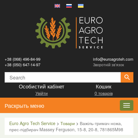
+38 (068) 496-84-99
info@euroagroteh.com
+38 (050) 647-14-97
Зворотній зв’язок
Особистий кабінет
Кошик
Увійти
0 товарів
Раскрыть меню
Toggl
navig
Euro Agro Tech Service
>
Товари
>
Важіль-тримач ножа,
прес-підбирач Massey Ferguson, 15-8, 20-8, 781865M98