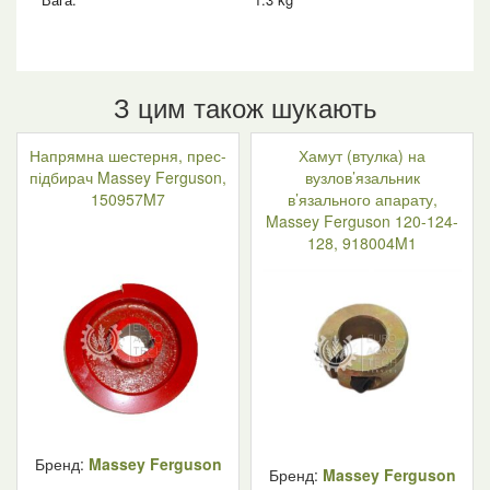
З цим також шукають
Напрямна шестерня, прес-
Хамут (втулка) на
підбирач Massey Ferguson,
вузлов’язальник
150957M7
в’язального апарату,
Massey Ferguson 120-124-
128, 918004M1
Бренд:
Massey Ferguson
Бренд:
Massey Ferguson