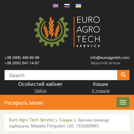
+38 (068) 496-84-99
info@euroagroteh.com
+38 (050) 647-14-97
Зворотній зв’язок
Особистий кабінет
Кошик
Увійти
0 товарів
Раскрыть меню
Toggl
navig
Euro Agro Tech Service
>
Товари
>
Зірочка приводу
підбирача, Massey Ferguson 120, 153282M93