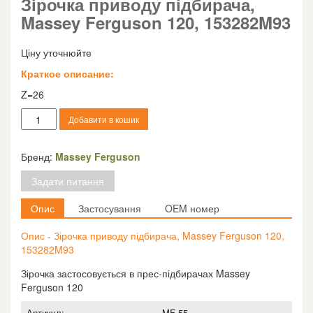
Зірочка приводу підбирача,
Massey Ferguson 120, 153282M93
Ціну уточнюйте
Краткое описание:
Z=26
Зірочка
Добавити в кошик
приводу
підбирача,
Massey
Бренд:
Massey Ferguson
Ferguson
Задати питання
120,
153282M93
Опис
Застосування
OEM номер
кількість
Опис - Зірочка приводу підбирача, Massey Ferguson 120,
153282M93
Зірочка застосовується в прес-підбирачах Massey
Ferguson 120
Артикул:
MF-55