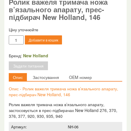
Ролик важеля тримача ножа
в’язального апарату, прес-
підбирач New Holland, 146
Ціну уточнюйте
Ролик
Добавити в кошик
важеля
тримача
ножа
Бренд:
New Holland
в'язального
Задати питання
апарату,
прес-
Опис
Застосування
OEM номер
підбирач
New
Опис - Ролик важеля тримача ножа в’язального апарату,
Holland,
прес-підбирач New Holland, 146
146
кількість
Ролик важеля тримача ножа в’язального апарату,
застосовується в прес-підбирачах New Holland 276, 370,
376, 377, 920, 930, 935, 940
Артикул:
NH-06