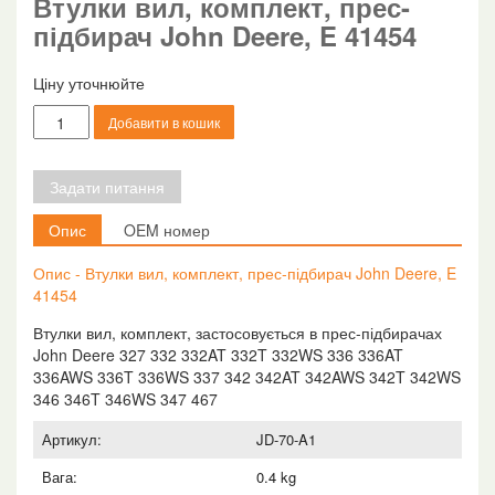
Втулки вил, комплект, прес-
підбирач John Deere, E 41454
Ціну уточнюйте
Втулки
Добавити в кошик
вил,
комплект,
прес-
Задати питання
підбирач
John
Опис
OEM номер
Deere,
E
Опис - Втулки вил, комплект, прес-підбирач John Deere, E
41454
41454
кількість
Втулки вил, комплект, застосовується в прес-підбирачах
John Deere 327 332 332AT 332T 332WS 336 336AT
336AWS 336T 336WS 337 342 342AT 342AWS 342T 342WS
346 346T 346WS 347 467
Артикул:
JD-70-A1
Вага:
0.4 kg