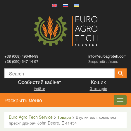
+38 (068) 496-84-99
info@euroagroteh.com
+38 (050) 647-14-97
Зворотній зв’язок
Особистий кабінет
Кошик
Увійти
0 товарів
Раскрыть меню
Toggl
navig
Euro Agro Tech Service
>
Товари
>
Втулки вил, комплект,
прес-підбирач John Deere, E 41454