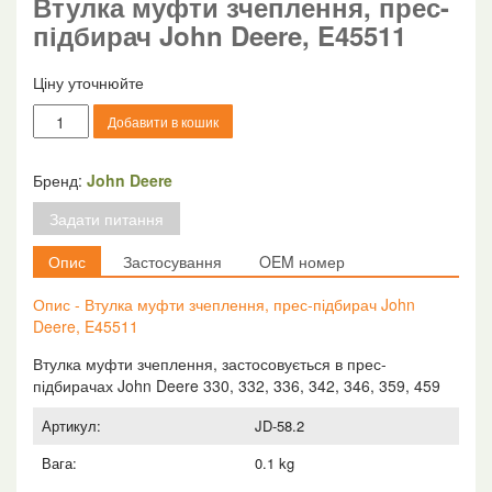
Втулка муфти зчеплення, прес-
підбирач John Deere, E45511
Ціну уточнюйте
Втулка
Добавити в кошик
муфти
зчеплення,
прес-
Бренд:
John Deere
підбирач
Задати питання
John
Deere,
Опис
Застосування
OEM номер
E45511
кількість
Опис - Втулка муфти зчеплення, прес-підбирач John
Deere, E45511
Втулка муфти зчеплення, застосовується в прес-
підбирачах John Deere 330, 332, 336, 342, 346, 359, 459
Артикул:
JD-58.2
Вага:
0.1 kg