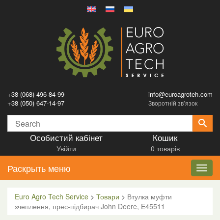
+38 (068) 496-84-99
info@euroagroteh.com
+38 (050) 647-14-97
Зворотній зв’язок
Особистий кабінет
Кошик
Увійти
0 товарів
Раскрыть меню
Toggl
navig
Euro Agro Tech Service
>
Товари
>
Втулка муфти
зчеплення, прес-підбирач John Deere, E45511