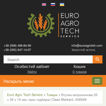
+38 (068) 496-84-99
info@euroagroteh.com
+38 (050) 647-14-97
Зворотній зв’язок
Особистий кабінет
Кошик
Увійти
0 товарів
Раскрыть меню
Toggl
navig
Euro Agro Tech Service
>
Товари
>
Втулка капралонова 35
х 39 х 15 мм, прес-підбирач Claas Markant, 008568