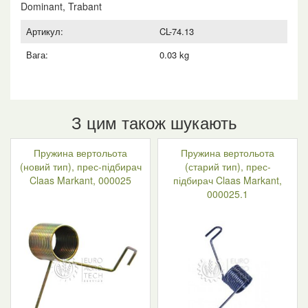
кількість
Dominant, Trabant
Артикул:
CL-74.13
Вага:
0.03 kg
З цим також шукають
Пружина вертольота
Пружина вертольота
(новий тип), прес-підбирач
(старий тип), прес-
Claas Markant, 000025
підбирач Claas Markant,
000025.1