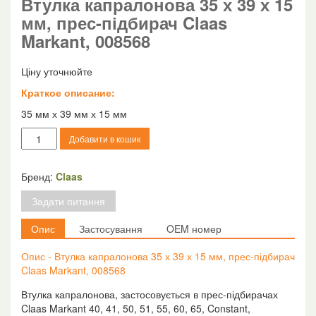
Втулка капралонова 35 х 39 х 15
мм, прес-підбирач Claas
Markant, 008568
Ціну уточнюйте
Краткое описание:
35 мм х 39 мм х 15 мм
Втулка
Добавити в кошик
капралонова
35
х
Бренд:
Claas
39
Задати питання
х
15
Опис
Застосування
OEM номер
мм,
прес-
Опис - Втулка капралонова 35 х 39 х 15 мм, прес-підбирач
підбирач
Claas Markant, 008568
Claas
Markant,
Втулка капралонова, застосовується в прес-підбирачах
008568
Claas Markant 40, 41, 50, 51, 55, 60, 65, Constant,