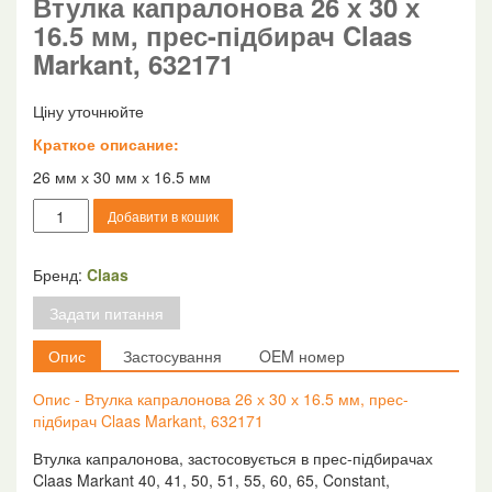
Втулка капралонова 26 х 30 х
16.5 мм, прес-підбирач Claas
Markant, 632171
Ціну уточнюйте
Краткое описание:
26 мм х 30 мм х 16.5 мм
Втулка
Добавити в кошик
капралонова
26
х
Бренд:
Claas
30
Задати питання
х
16.5
Опис
Застосування
OEM номер
мм,
прес-
Опис - Втулка капралонова 26 х 30 х 16.5 мм, прес-
підбирач
підбирач Claas Markant, 632171
Claas
Markant,
Втулка капралонова, застосовується в прес-підбирачах
632171
Claas Markant 40, 41, 50, 51, 55, 60, 65, Constant,