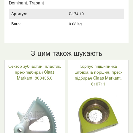
кількість
Dominant, Trabant
Артикул:
CL-74.10
Вага:
0.03 kg
З цим також шукають
Сектор зубчастий, пластик,
Корпус підшипника
прес-підбирач Claas
штовхача поршня, прес-
Markant, 800435.0
підбирач Claas Markant,
810711