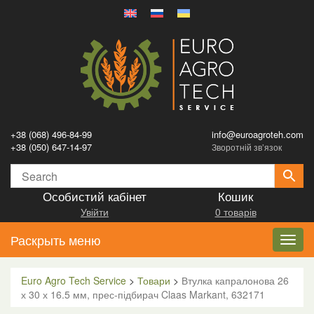
+38 (068) 496-84-99
info@euroagroteh.com
+38 (050) 647-14-97
Зворотній зв’язок
Особистий кабінет
Кошик
Увійти
0 товарів
Раскрыть меню
Toggl
navig
Euro Agro Tech Service
>
Товари
>
Втулка капралонова 26
х 30 х 16.5 мм, прес-підбирач Claas Markant, 632171