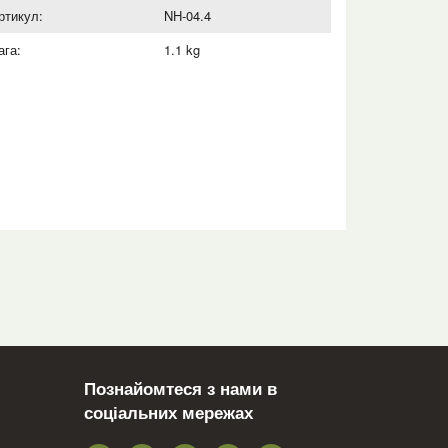
ртикул:
NH-04.4
ага:
1.1 kg
Познайомтеся з нами в
соціальних мережах