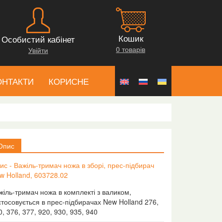
Кошик
Особистий кабінет
0 товарів
Увійти
ОНТАКТИ
КОРИСНЕ
Опис
ис - Важіль-тримач ножа в зборі, прес-підбирач
w Holland, 603728.02
жіль-тримач ножа в комплекті з валиком,
стосовується в прес-підбирачах New Holland 276,
0, 376, 377, 920, 930, 935, 940