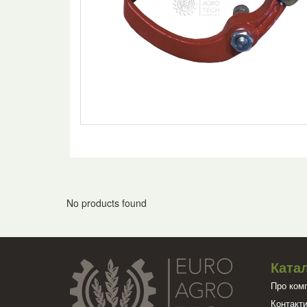
No products found
Катал
Про ком
Контакт