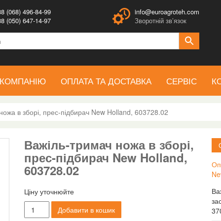
8 (068) 496-84-99
info@euroagroteh.com
8 (050) 647-14-97
Зворотній зв’язок
 КОМПАНІЮ
ОПЛАТА ТА ДОСТАВКА
СЕРВІС
К
ножа в зборі, прес-підбирач New Holland, 603728.02
Важіль-тримач ножа в зборі,
прес-підбирач New Holland,
Оп
603728.02
Ne
Ва
Ціну уточнюйте
за
Важіль-
Добавити в кошик
37
тримач