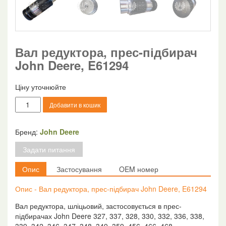
Вал редуктора, прес-підбирач
John Deere, E61294
Ціну уточнюйте
Вал
Добавити в кошик
редуктора,
прес-
підбирач
Бренд:
John Deere
John
Задати питання
Deere,
E61294
Опис
Застосування
OEM номер
кількість
Опис - Вал редуктора, прес-підбирач John Deere, E61294
Вал редуктора, шліцьовий, застосовується в прес-
підбирачах John Deere 327, 337, 328, 330, 332, 336, 338,
339, 342, 346, 347, 348, 349, 359, 456, 466, 468