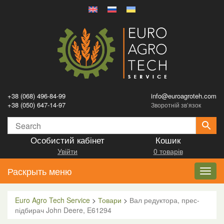
+38 (068) 496-84-99
info@euroagroteh.com
+38 (050) 647-14-97
Зворотній зв’язок
Особистий кабінет
Кошик
Увійти
0 товарів
Раскрыть меню
Toggl
navig
Euro Agro Tech Service
>
Товари
>
Вал редуктора, прес-
підбирач John Deere, E61294