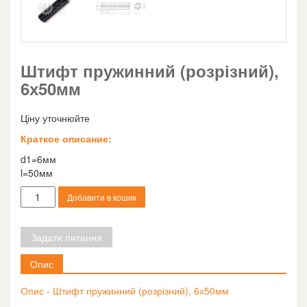
Штифт пружинний (розрізний),
6х50мм
Ціну уточнюйте
Краткое описание:
d1=6мм
l=50мм
Штифт
Добавити в кошик
пружинний
(розрізний),
6х50мм
Задати питання
кількість
Опис
Опис - Штифт пружинний (розрізний), 6х50мм