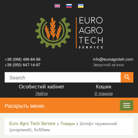
+38 (068) 496-84-99
info@euroagroteh.com
+38 (050) 647-14-97
Зворотній зв’язок
Особистий кабінет
Кошик
Увійти
0 товарів
Раскрыть меню
Toggl
navig
Euro Agro Tech Service
>
Товари
>
Штифт пружинний
(розрізний), 6х50мм