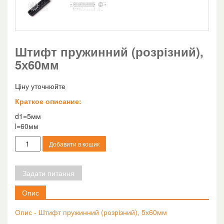
Штифт пружинний (розрізний),
5х60мм
Ціну уточнюйте
Краткое описание:
d1=5мм
l=60мм
Штифт
Добавити в кошик
пружинний
(розрізний),
5х60мм
Задати питання
кількість
Опис
Опис - Штифт пружинний (розрізний), 5х60мм