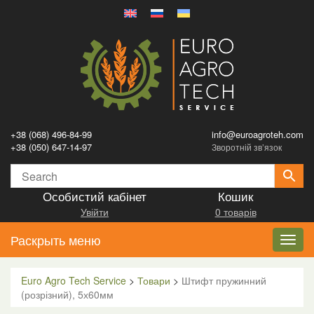
+38 (068) 496-84-99
info@euroagroteh.com
+38 (050) 647-14-97
Зворотній зв’язок
Особистий кабінет
Кошик
Увійти
0 товарів
Раскрыть меню
Toggl
navig
Euro Agro Tech Service
>
Товари
>
Штифт пружинний
(розрізний), 5х60мм