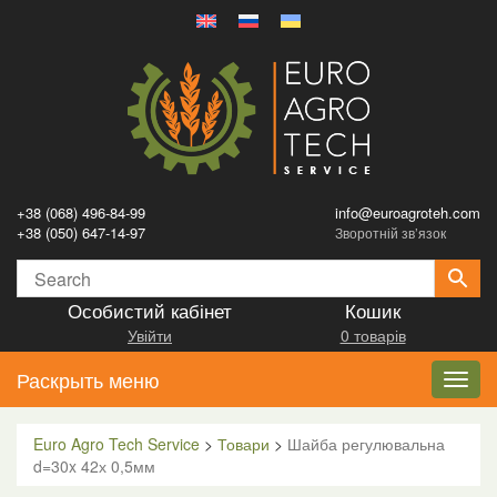
+38 (068) 496-84-99
info@euroagroteh.com
+38 (050) 647-14-97
Зворотній зв’язок
Особистий кабінет
Кошик
Увійти
0 товарів
Раскрыть меню
Toggl
navig
Euro Agro Tech Service
>
Товари
>
Шайба регулювальна
d=30x 42х 0,5мм