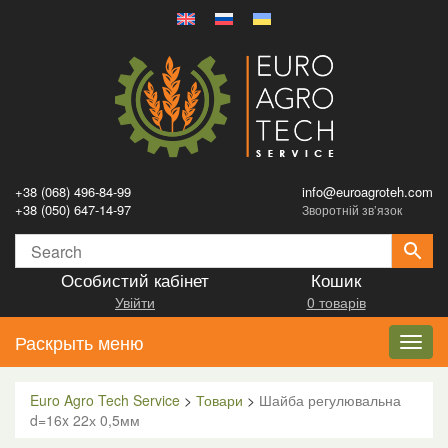
+38 (068) 496-84-99
info@euroagroteh.com
+38 (050) 647-14-97
Зворотній зв’язок
Особистий кабінет
Кошик
Увійти
0 товарів
Раскрыть меню
Toggl
navig
Euro Agro Tech Service
>
Товари
>
Шайба регулювальна
d=16x 22х 0,5мм