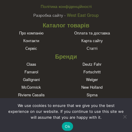
Політика конфіденційності
Разробка сайту -
West East Group
Каталог товарів
Про компанію
Оплата та доставка
Контакти
Карта сайту
Сервіс
Статті
Бренди
Claas
Deutz Fahr
Famarol
Fortschritt
Gallignani
Welger
McCormick
New Holland
Rivierre Casalis
Sipma
Massey Ferguson
John Deere
We use cookies to ensure that we give you the best
Познайомтеся з нами в соціальних мережах
experience on our website. If you continue to use this site we
will assume that you are happy with it.
Ok