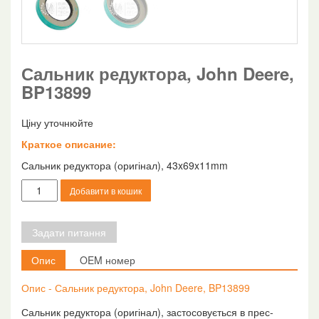
Сальник редуктора, John Deere,
BP13899
Ціну уточнюйте
Краткое описание:
Сальник редуктора (оригінал), 43x69x11mm
Сальник
Добавити в кошик
редуктора,
John
Deere,
Задати питання
BP13899
кількість
Опис
OEM номер
Опис - Сальник редуктора, John Deere, BP13899
Сальник редуктора (оригінал), застосовується в прес-