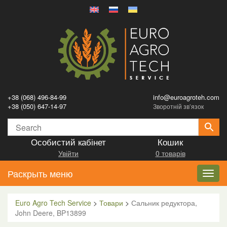
+38 (068) 496-84-99
info@euroagroteh.com
+38 (050) 647-14-97
Зворотній зв’язок
Особистий кабінет
Кошик
Увійти
0 товарів
Раскрыть меню
Toggl
navig
Euro Agro Tech Service
>
Товари
>
Сальник редуктора,
John Deere, BP13899