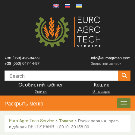
+38 (068) 496-84-99
info@euroagroteh.com
+38 (050) 647-14-97
Зворотній зв’язок
Особистий кабінет
Кошик
Увійти
0 товарів
Раскрыть меню
Toggl
navig
Euro Agro Tech Service
>
Товари
>
Ролик поршня, прес-
підбирач DEUTZ FAHR, 12010130158.00