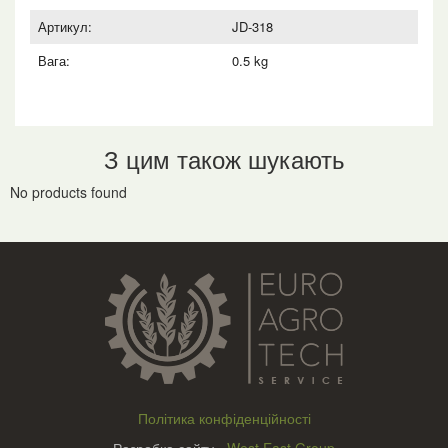
Артикул:
JD-318
Вага:
0.5 kg
З цим також шукають
No products found
Політика конфіденційності
Разробка сайту -
West East Group