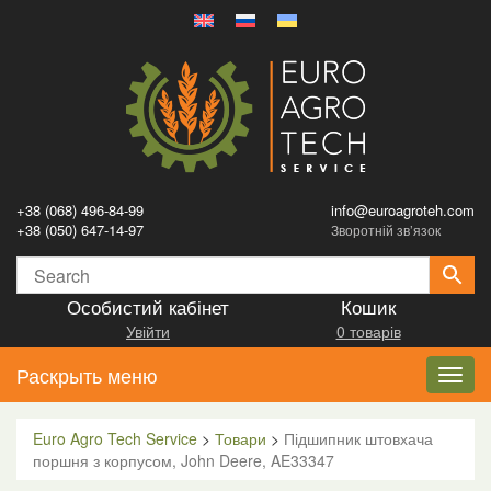
+38 (068) 496-84-99
info@euroagroteh.com
+38 (050) 647-14-97
Зворотній зв’язок
Особистий кабінет
Кошик
Увійти
0 товарів
Раскрыть меню
Toggl
navig
Euro Agro Tech Service
>
Товари
>
Підшипник штовхача
поршня з корпусом, John Deere, AE33347