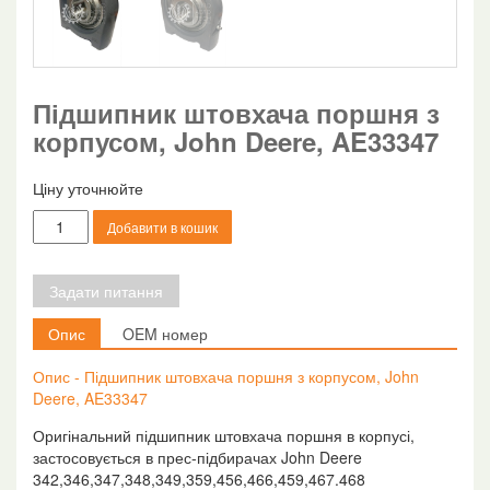
Підшипник штовхача поршня з
корпусом, John Deere, AE33347
Ціну уточнюйте
Підшипник
Добавити в кошик
штовхача
поршня
з
Задати питання
корпусом,
John
Опис
OEM номер
Deere,
AE33347
Опис - Підшипник штовхача поршня з корпусом, John
кількість
Deere, AE33347
Оригінальний підшипник штовхача поршня в корпусі,
застосовується в прес-підбирачах John Deere
342,346,347,348,349,359,456,466,459,467.468