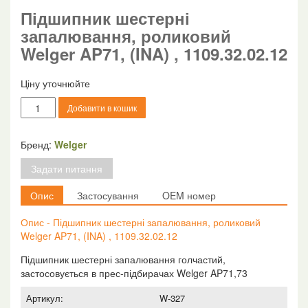
Підшипник шестерні
запалювання, роликовий
Welger AP71, (INA) , 1109.32.02.12
Ціну уточнюйте
Підшипник
Добавити в кошик
шестерні
запалювання,
роликовий
Бренд:
Welger
Welger
Задати питання
AP71,
(INA)
Опис
Застосування
OEM номер
,
1109.32.02.12
Опис - Підшипник шестерні запалювання, роликовий
кількість
Welger AP71, (INA) , 1109.32.02.12
Підшипник шестерні запалювання голчастий,
застосовується в прес-підбирачах Welger AP71,73
Артикул:
W-327