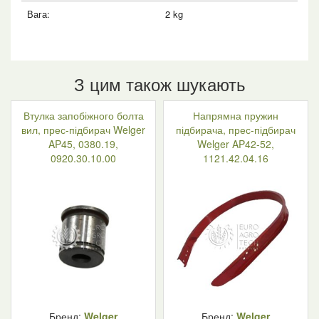
Вага:
2 kg
З цим також шукають
Втулка запобіжного болта
Напрямна пружин
вил, прес-підбирач Welger
підбирача, прес-підбирач
AP45, 0380.19,
Welger AP42-52,
0920.30.10.00
1121.42.04.16
Бренд:
Welger
Бренд:
Welger