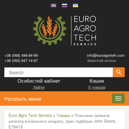
+38 (068) 496-84-99
info@euroagroteh.com
+38 (050) 647-14-97
Зворотній зв’язок
Особистий кабінет
Кошик
Увійти
0 товарів
Раскрыть меню
Toggl
navig
Euro Agro Tech Service
>
Товари
>
Пластина тримача
шпагату в’язального апарату, прес-підбирач John Deere,
Е79419