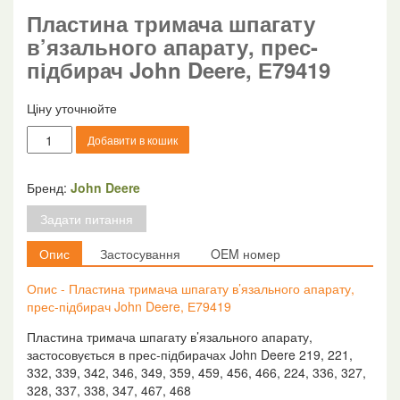
Пластина тримача шпагату
в’язального апарату, прес-
підбирач John Deere, Е79419
Ціну уточнюйте
Пластина
Добавити в кошик
тримача
шпагату
в'язального
Бренд:
John Deere
апарату,
Задати питання
прес-
підбирач
Опис
Застосування
OEM номер
John
Deere,
Опис - Пластина тримача шпагату в’язального апарату,
Е79419
прес-підбирач John Deere, Е79419
кількість
Пластина тримача шпагату в’язального апарату,
застосовується в прес-підбирачах John Deere 219, 221,
332, 339, 342, 346, 349, 359, 459, 456, 466, 224, 336, 327,
328, 337, 338, 347, 467, 468