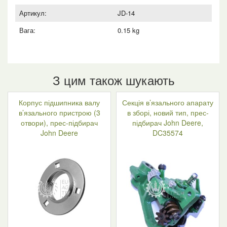
Артикул:
JD-14
Вага:
0.15 kg
З цим також шукають
Корпус підшипника валу
Секція в’язального апарату
в’язального пристрою (3
в зборі, новий тип, прес-
отвори), прес-підбирач
підбирач John Deere,
John Deere
DC35574