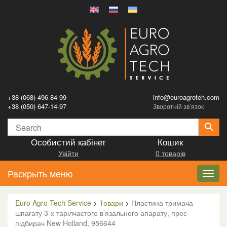
+38 (068) 496-84-99
info@euroagroteh.com
+38 (050) 647-14-97
Зворотній зв’язок
Особистий кабінет
Кошик
Увійти
0 товарів
Раскрыть меню
Toggl
navig
Euro Agro Tech Service
>
Товари
>
Пластина тримача
шпагату 3-х тарілчастого в’язального апарату, прес-
підбирач New Holland, 956644