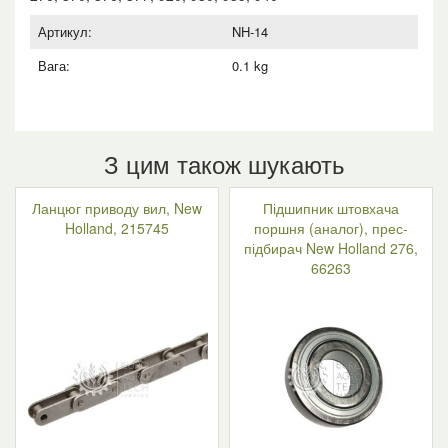
Артикул:
NH-14
Вага:
0.1 kg
З цим також шукають
Ланцюг приводу вил, New
Підшипник штовхача
Holland, 215745
поршня (аналог), прес-
підбирач New Holland 276,
66263