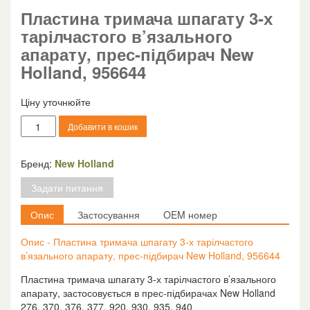
Пластина тримача шпагату 3-х
тарілчастого в’язального
апарату, прес-підбирач New
Holland, 956644
Ціну уточнюйте
Пластина
Добавити в кошик
тримача
шпагату
3-
Бренд:
New Holland
х
Задати питання
тарілчастого
в'язального
Опис
Застосування
OEM номер
апарату,
прес-
Опис - Пластина тримача шпагату 3-х тарілчастого
підбирач
в’язального апарату, прес-підбирач New Holland, 956644
New
Holland,
Пластина тримача шпагату 3-х тарілчастого в’язального
956644
апарату, застосовується в прес-підбирачах New Holland
кількість
276, 370, 376, 377, 920, 930, 935, 940