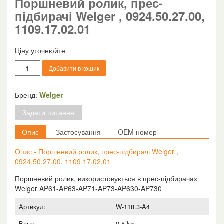
Поршневий ролик, прес-
підбирачі Welger , 0924.50.27.00,
1109.17.02.01
Ціну уточнюйте
Поршневий
Добавити в кошик
ролик,
прес-
підбирачі
Бренд:
Welger
Welger
Задати питання
,
0924.50.27.00,
Опис
Застосування
OEM номер
1109.17.02.01
кількість
Опис - Поршневий ролик, прес-підбирачі Welger ,
0924.50.27.00, 1109.17.02.01
Поршневий ролик, використовується в прес-підбирачах
Welger AP61-AP63-AP71-AP73-AP630-AP730
Артикул:
W-118.3-A4
Вага:
0.5 kg