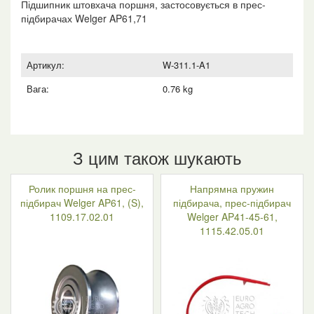
Підшипник штовхача поршня, застосовується в прес-
підбирачах Welger AP61,71
Артикул:
W-311.1-A1
Вага:
0.76 kg
З цим також шукають
Ролик поршня на прес-
Напрямна пружин
підбирач Welger AP61, (S),
підбирача, прес-підбирач
1109.17.02.01
Welger AP41-45-61,
1115.42.05.01