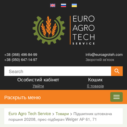
+38 (068) 496-84-99
info@euroagroteh.com
+38 (050) 647-14-97
Зворотній зв’язок
Особистий кабінет
Кошик
Увійти
0 товарів
Раскрыть меню
Toggl
navig
Euro Agro Tech Service
>
Товари
>
Підшипник штовхача
поршня 20208, прес-підбирач Welger АР 61, 71