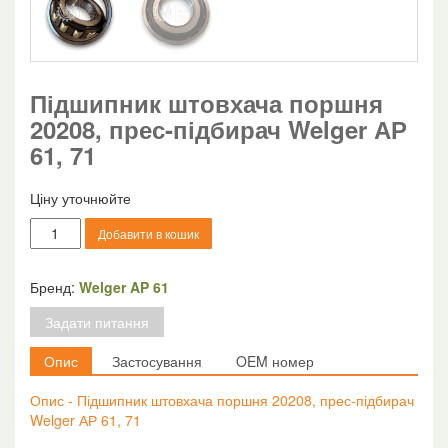
Підшипник штовхача поршня
20208, прес-підбирач Welger АР
61, 71
Ціну уточнюйте
Підшипник
Добавити в кошик
штовхача
поршня
20208,
Бренд:
Welger AP 61
прес-
Задати питання
підбирач
Welger
Опис
Застосування
OEM номер
АР
61,
Опис - Підшипник штовхача поршня 20208, прес-підбирач
71
Welger АР 61, 71
кількість