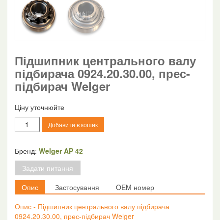
Підшипник центрального валу
підбирача 0924.20.30.00, прес-
підбирач Welger
Ціну уточнюйте
Підшипник
Добавити в кошик
центрального
валу
підбирача
Бренд:
Welger AP 42
0924.20.30.00,
Задати питання
прес-
підбирач
Опис
Застосування
OEM номер
Welger
кількість
Опис - Підшипник центрального валу підбирача
0924.20.30.00, прес-підбирач Welger