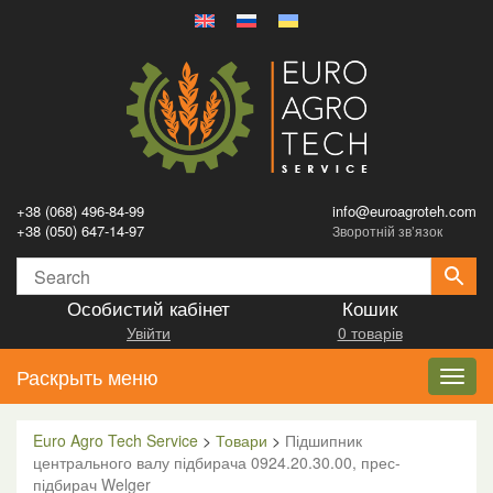
+38 (068) 496-84-99
info@euroagroteh.com
+38 (050) 647-14-97
Зворотній зв’язок
Особистий кабінет
Кошик
Увійти
0 товарів
Раскрыть меню
Toggl
navig
Euro Agro Tech Service
>
Товари
>
Підшипник
центрального валу підбирача 0924.20.30.00, прес-
підбирач Welger