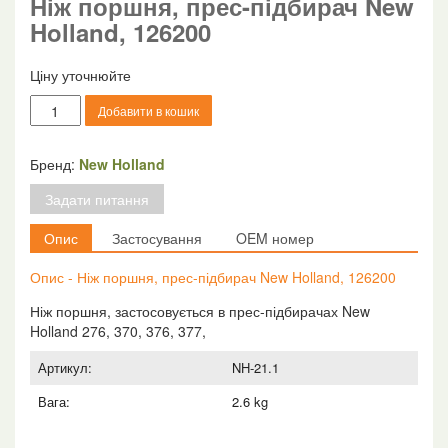
Ніж поршня, прес-підбирач New
Holland, 126200
Ціну уточнюйте
Ніж
Добавити в кошик
поршня,
прес-
підбирач
Бренд:
New Holland
New
Задати питання
Holland,
126200
Опис
Застосування
OEM номер
кількість
Опис - Ніж поршня, прес-підбирач New Holland, 126200
Ніж поршня, застосовується в прес-підбирачах New
Holland 276, 370, 376, 377,
Артикул:
NH-21.1
Вага:
2.6 kg