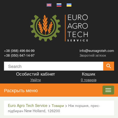
+38 (068) 496-84-99
info@euroagroteh.com
+38 (050) 647-14-97
Зворотній зв’язок
Особистий кабінет
Кошик
Увійти
0 товарів
Раскрыть меню
Toggl
navig
Euro Agro Tech Service
>
Товари
>
Ніж поршня, прес-
підбирач New Holland, 126200