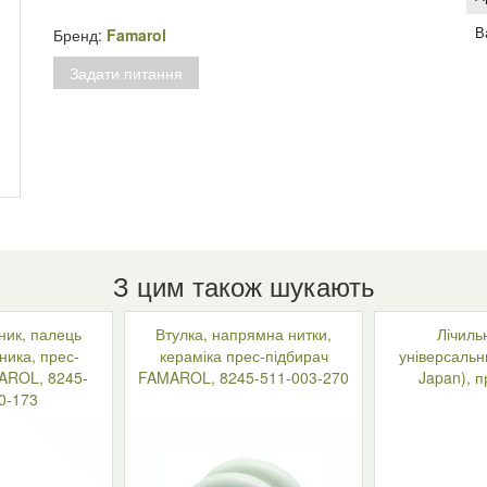
(мобільний),
прес-
В
Бренд:
Famarol
підбирач
Задати питання
FAMAROL,
8245-
511-
005-
170
кількість
З цим також шукають
ник, палець
Втулка, напрямна нитки,
Лічильн
ника, прес-
кераміка прес-підбирач
універсальни
AROL, 8245-
FAMAROL, 8245-511-003-270
Japan), п
0-173