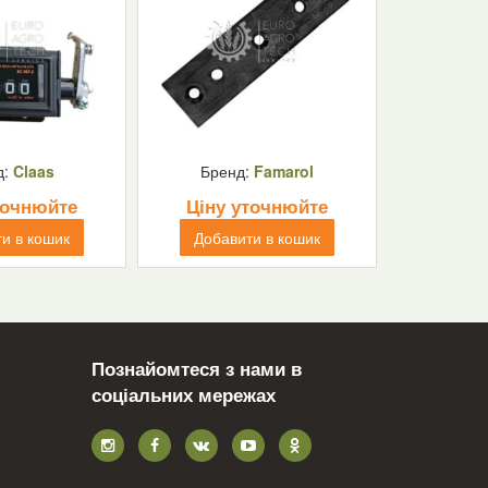
д:
Claas
Бренд:
Famarol
точнюйте
Ціну уточнюйте
и в кошик
Добавити в кошик
Познайомтеся з нами в
соціальних мережах