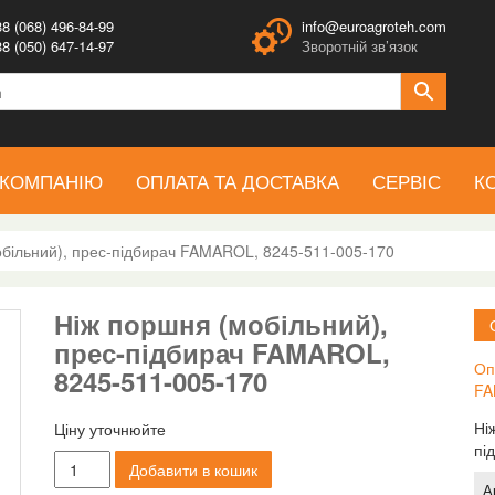
8 (068) 496-84-99
info@euroagroteh.com
8 (050) 647-14-97
Зворотній зв’язок
 КОМПАНІЮ
ОПЛАТА ТА ДОСТАВКА
СЕРВІС
К
більний), прес-підбирач FAMAROL, 8245-511-005-170
Ніж поршня (мобільний),
прес-підбирач FAMAROL,
Оп
8245-511-005-170
FA
Ні
Ціну уточнюйте
пі
Ніж
Добавити в кошик
поршня
А