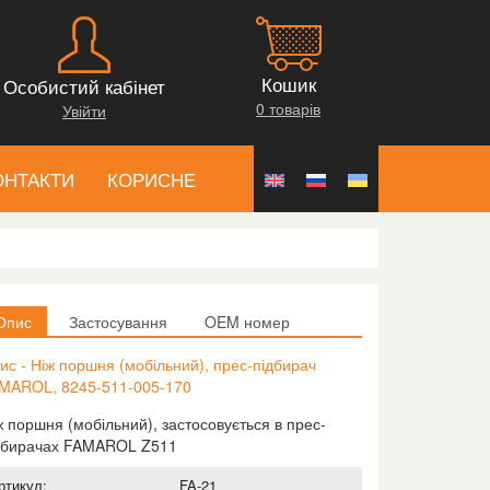
Кошик
Особистий кабінет
0 товарів
Увійти
ОНТАКТИ
КОРИСНЕ
Опис
Застосування
OEM номер
ис - Ніж поршня (мобільний), прес-підбирач
MAROL, 8245-511-005-170
ж поршня (мобільний), застосовується в прес-
дбирачах FAMAROL Z511
ртикул:
FA-21