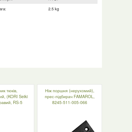
ага:
2.5 kg
ик тюків,
Ніж поршня (нерухомий),
й, (KORI Seiki
прес-підбирач FAMAROL,
равий, RS-5
8245-511-005-066