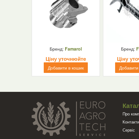
Бренд:
Famarol
Бренд:
F
Ціну уточнюйте
Ціну ут
Добавити в кошик
Добавити
Катал
Про ком
Контакт
Сервіс