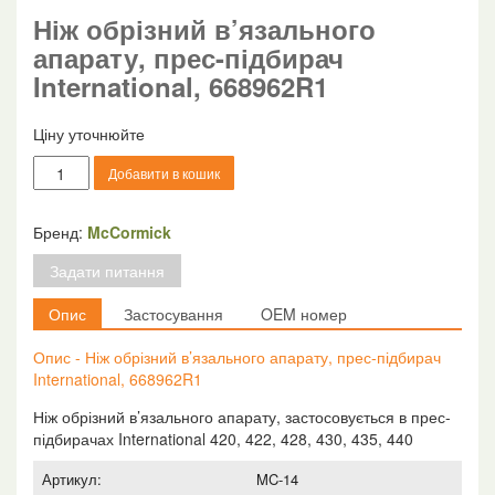
Ніж обрізний в’язального
апарату, прес-підбирач
International, 668962R1
Ціну уточнюйте
Ніж
Добавити в кошик
обрізний
в'язального
апарату,
Бренд:
McCormick
прес-
Задати питання
підбирач
International,
Опис
Застосування
OEM номер
668962R1
кількість
Опис - Ніж обрізний в’язального апарату, прес-підбирач
International, 668962R1
Ніж обрізний в’язального апарату, застосовується в прес-
підбирачах International 420, 422, 428, 430, 435, 440
Артикул:
MC-14