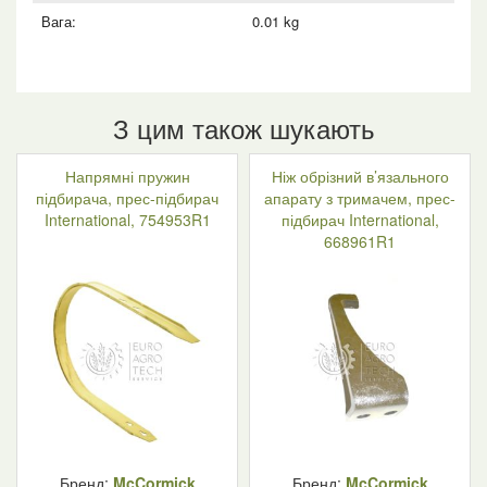
Вага:
0.01 kg
З цим також шукають
Напрямні пружин
Ніж обрізний в’язального
підбирача, прес-підбирач
апарату з тримачем, прес-
International, 754953R1
підбирач International,
668961R1
Бренд:
McCormick
Бренд:
McCormick