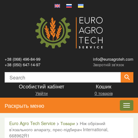
+38 (068) 496-84-99
info@euroagroteh.com
+38 (050) 647-14-97
Зворотній зв’язок
Особистий кабінет
Кошик
Увійти
0 товарів
Раскрыть меню
Toggl
navig
Euro Agro Tech Service
>
Товари
>
Ніж обрізний
в’язального апарату, прес-підбирач International,
668962R1