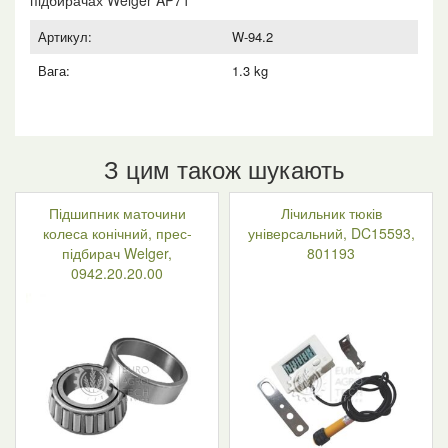
Артикул:
W-94.2
Вага:
1.3 kg
З цим також шукають
Підшипник маточини
Лічильник тюків
колеса конічний, прес-
універсальний, DC15593,
підбирач Welger,
801193
0942.20.20.00