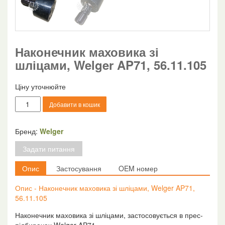
Наконечник маховика зі
шліцами, Welger AP71, 56.11.105
Ціну уточнюйте
Наконечник
Добавити в кошик
маховика
зі
шліцами,
Бренд:
Welger
Welger
Задати питання
AP71,
56.11.105
Опис
Застосування
OEM номер
кількість
Опис - Наконечник маховика зі шліцами, Welger AP71,
56.11.105
Наконечник маховика зі шліцами, застосовується в прес-
підбирачах Welger AP71