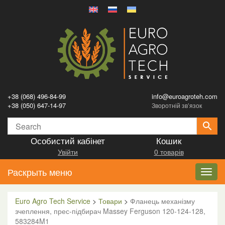
+38 (068) 496-84-99
info@euroagroteh.com
+38 (050) 647-14-97
Зворотній зв’язок
Особистий кабінет
Кошик
Увійти
0 товарів
Раскрыть меню
Toggl
navig
Euro Agro Tech Service
>
Товари
>
Фланець механізму
зчеплення, прес-підбирач Massey Ferguson 120-124-128,
583284M1