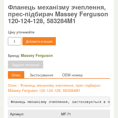
Фланець механізму зчеплення,
прес-підбирач Massey Ferguson
120-124-128, 583284M1
Ціну уточнюйте
Фланець
Добавити в кошик
механізму
зчеплення,
прес-
Бренд:
Massey Ferguson
підбирач
Задати питання
Massey
Ferguson
Опис
Застосування
OEM номер
120-
124-
Опис - Фланець механізму зчеплення, прес-підбирач
128,
Massey Ferguson 120-124-128, 583284M1
583284M1
кількість
Фланець механізму зчеплення, застосовується в прес
Артикул:
MF-71