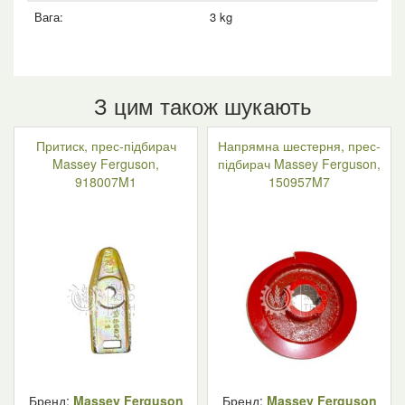
Вага:
3 kg
З цим також шукають
Притиск, прес-підбирач
Напрямна шестерня, прес-
Massey Ferguson,
підбирач Massey Ferguson,
918007M1
150957M7
Бренд:
Massey Ferguson
Бренд:
Massey Ferguson