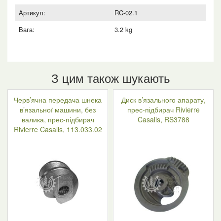
Артикул:
RC-02.1
Вага:
3.2 kg
З цим також шукають
Черв’ячна передача шнека
Диск в’язального апарату,
в’язальної машини, без
прес-підбирач Rivierre
валика, прес-підбирач
Casalis, RS3788
Rivierre Casalis, 113.033.02