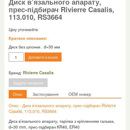
Диск в’язального апарату,
прес-підбирач Rivierre Casalis,
113.010, RS3664
Ціну уточнюйте
Краткое описание:
Диск без шпонки . d=30 мм
Диск
Добавити в кошик
в'язального
апарату,
прес-
Бренд:
Rivierre Casalis
підбирач
Задати питання
Rivierre
Casalis,
Опис
Застосування
OEM номер
113.010,
RS3664
Опис - Диск в’язального апарату, прес-підбирач Rivierre
кількість
Casalis, 113.010, RS3664
Диск в’язального апарату, тарілка з кріпленням гальма,
d=30 mm, прес-підбирач KR40, ER40