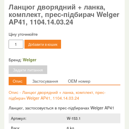
Ланцюг дворядний + ланка,
комплект, прес-підбирач Welger
AP41, 1104.14.03.24
Ціну уточнюйте
Ланцюг
Добавити в кошик
дворядний
+
ланка,
Бренд:
Welger
комплект,
Задати питання
прес-
підбирач
Опис
Застосування
OEM номер
Welger
AP41,
Опис - Ланцюг дворядний + ланка, комплект, прес-
1104.14.03.24
підбирач Welger AP41, 1104.14.03.24
кількість
Ланцюг, застосовується в прес-підбирачах Welger AP41
Артикул:
W-153.1
Вага:
6 kg