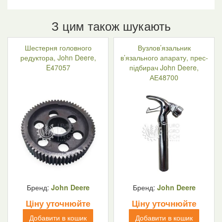
З цим також шукають
Шестерня головного
Вузлов’язальник
редуктора, John Deere,
в’язального апарату, прес-
E47057
підбирач John Deere,
АЕ48700
Бренд:
John Deere
Бренд:
John Deere
Ціну уточнюйте
Ціну уточнюйте
Добавити в кошик
Добавити в кошик