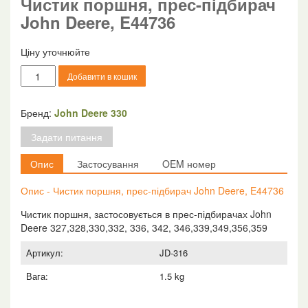
Чистик поршня, прес-підбирач
John Deere, E44736
Ціну уточнюйте
Чистик
Добавити в кошик
поршня,
прес-
підбирач
Бренд:
John Deere 330
John
Задати питання
Deere,
E44736
Опис
Застосування
OEM номер
кількість
Опис - Чистик поршня, прес-підбирач John Deere, E44736
Чистик поршня, застосовується в прес-підбирачах John
Deere 327,328,330,332, 336, 342, 346,339,349,356,359
Артикул:
JD-316
Вага:
1.5 kg