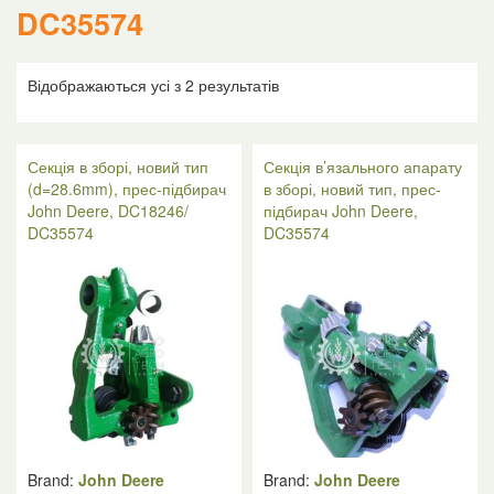
DC35574
Відображаються усі з 2 результатів
Секція в зборі, новий тип
Секція в’язального апарату
(d=28.6mm), прес-підбирач
в зборі, новий тип, прес-
John Deere, DC18246/
підбирач John Deere,
DC35574
DC35574
Brand:
John Deere
Brand:
John Deere