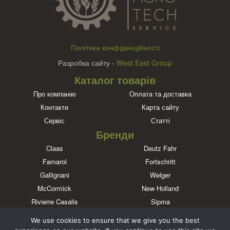
Політика конфіденційності
Разробка сайту -
West East Group
Каталог товарів
Про компанію
Оплата та доставка
Контакти
Карта сайту
Сервіс
Статті
Бренди
Claas
Deutz Fahr
Famarol
Fortschritt
Gallignani
Welger
McCormick
New Holland
Rivierre Casalis
Sipma
Massey Ferguson
John Deere
We use cookies to ensure that we give you the best
Познайомтеся з нами в соціальних мережах